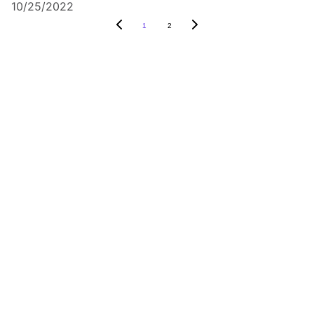
10/25/2022
1
2
About
Contact
Terms & Conditions